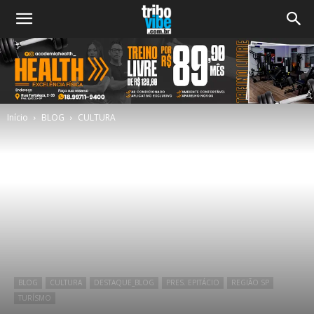
Início
BLOG
CULTURA
BLOG
CULTURA
DESTAQUE_BLOG
PRES. EPITÁCIO
REGIÃO SP
TURÍSMO