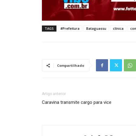
TAGS
#Prefeitura
Bataguassu
clínica
con
Compartilhado
Artigo anterior
Caravina transmite cargo para vice