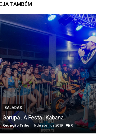
EJA TAMBÉM
CONFRATERNIZAÇ
Fronza materia
BALADAS
inaugura sho
Garupa . A Festa . Kabana
Epitácio
Redação Tribo
-
6 de abril de 2019
0
Redação Tribo
-
14