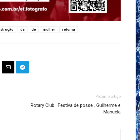
strução
da
de
mulher
retoma
Próximo artigo
Rotary Club . Festiva de posse . Guilherme e
Manuela