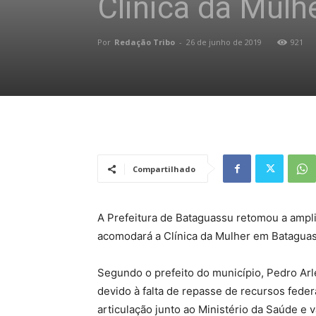
Clínica da Mulh
Por
Redação Tribo
-
26 de junho de 2019
921
Compartilhado
A Prefeitura de Bataguassu retomou a ampl
acomodará a Clínica da Mulher em Batagua
Segundo o prefeito do município, Pedro Arl
devido à falta de repasse de recursos fede
articulação junto ao Ministério da Saúde e