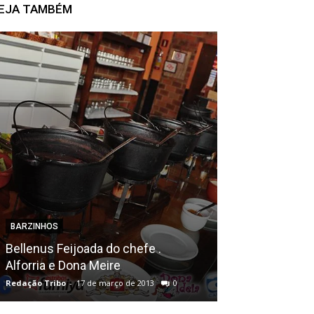
EJA TAMBÉM
BARZINHOS
BALADAS
Bellenus Feijoada do chefe .
Epifolia . 13ª
Alforria e Dona Meire
2ª Noite
Redação Tribo
-
17 de março de 2013
0
Redação Tribo
-
29