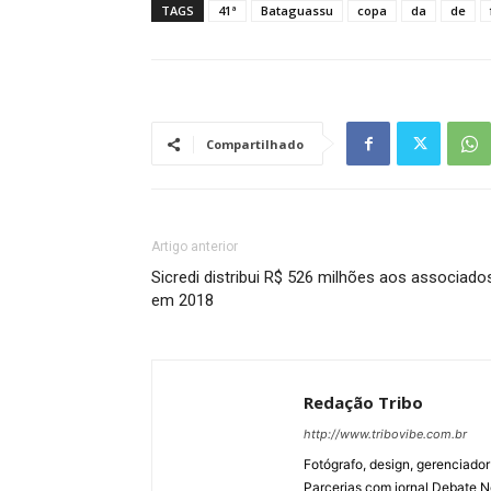
TAGS
41ª
Bataguassu
copa
da
de
Compartilhado
Artigo anterior
Sicredi distribui R$ 526 milhões aos associado
em 2018
Redação Tribo
http://www.tribovibe.com.br
Fotógrafo, design, gerenciador
Parcerias com jornal Debate No