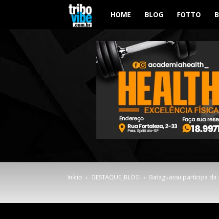
Tribo
HOME
BLOG
FOTTO
Vibe
Início
DESTAQUE_BLOG
Bataguassu participa da