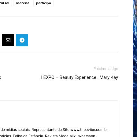
futsal
morena
participa
Próximo artigo
s
I EXPO – Beauty Experience . Mary Kay
 de mídias sociais. Representante do Site www.tribovibe.com.br .
tícias, Folha da Estância, Revista Mega Mix . whatsapp .