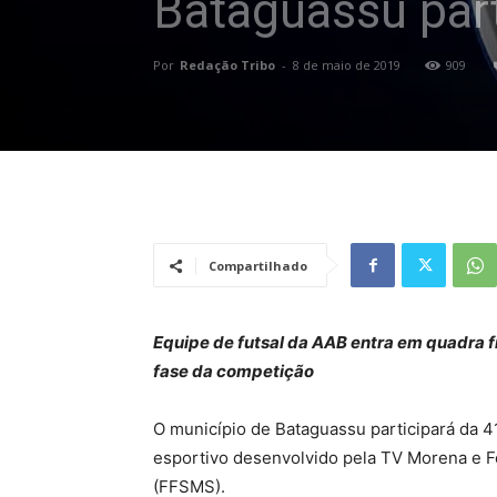
Bataguassu par
Por
Redação Tribo
-
8 de maio de 2019
909
Compartilhado
Equipe de futsal da AAB entra em quadra f
fase da competição
O município de Bataguassu participará da 4
esportivo desenvolvido pela TV Morena e F
(FFSMS).