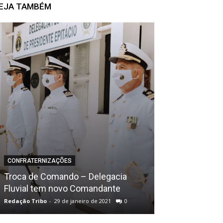
EJA TAMBÉM
CONFRATERNIZAÇÕES
BALADAS
Troca de Comando – Delegacia
Fluvial tem novo Comandante
Giro . Oficina 
Redação Tribo
-
29 de janeiro de 2021
0
Redação Tribo
-
28