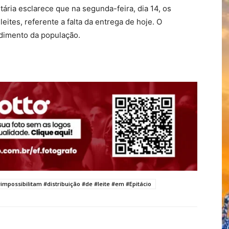
etária esclarece que na segunda-feira, dia 14, os
eites, referente a falta da entrega de hoje. O
ndimento da população.
mpossibilitam #distribuição #de #leite #em #Epitácio