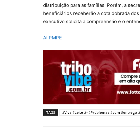
distribuição para as famílias. Porém, a secr
beneficiários receberão a cota dobrada dos l
executivo solicita a compreensão e o ente
AI PMPE
TAGS
#Viva #Leite #- #Problemas #com #entrega #i