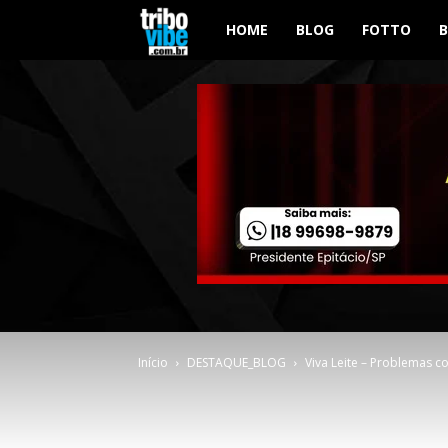
Tribo
HOME
BLOG
FOTTO
Vibe
Início
DESTAQUE_BLOG
Viva Leite – Problemas co