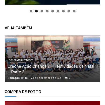
VEJA TAMBÉM
CONFRATERNIZAÇÕES
Creche Ação Criança 2 – Festividades de Natal
– Parte 3
C
Redação Tribo
-
21 de dezembro de 2021
0
R
COMPRA DE FOTTO