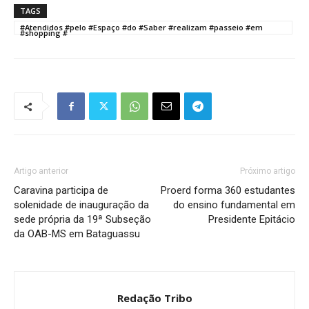
TAGS
#Atendidos #pelo #Espaço #do #Saber #realizam #passeio #em
#shopping #
Artigo anterior
Próximo artigo
Caravina participa de
Proerd forma 360 estudantes
solenidade de inauguração da
do ensino fundamental em
sede própria da 19ª Subseção
Presidente Epitácio
da OAB-MS em Bataguassu
Redação Tribo