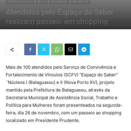
DESTAQUE_BLOG
BLOG
EDUCAÇÃO
REGIÃO SP
Atendidos pelo Espaço do Saber
realizam passeio em shopping
Por
Redação Tribo
-
29 de novembro de 2018
1241
0
Mais de 100 atendidos pelo Serviço de Convivência e
Fortalecimento de Vínculos (SCFV) “Espaço do Saber”
´Núcleos I (Bataguassu) e II (Nova Porto XV), projeto
mantido pela Prefeitura de Bataguassu, através da
Secretaria Municipal de Assistência Social, Trabalho e
Política para Mulheres foram presenteados na segunda-
feira, dia 26 de novembro, com um passeio ao shopping
localizado em Presidente Prudente.