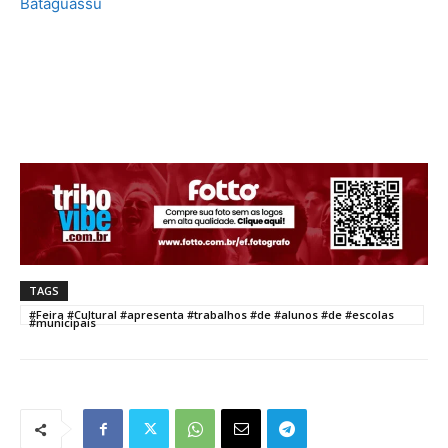
Bataguassu
TAGS
#Feira #Cultural #apresenta #trabalhos #de #alunos #de #escolas
#municipais