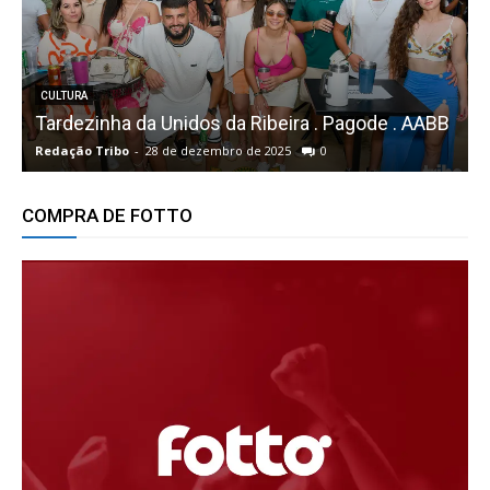
te
CULTURA
Tardezinha da Unidos da Ribeira . Pagode . AABB
1
Redação Tribo
-
28 de dezembro de 2025
0
R
COMPRA DE FOTTO