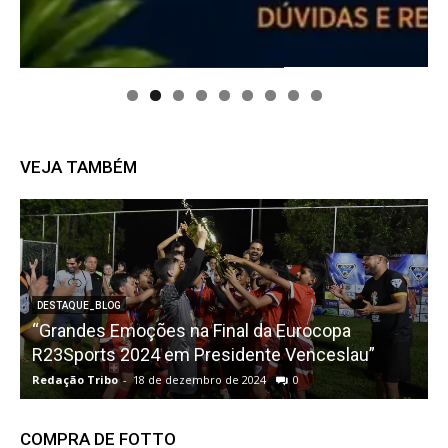
VEJA TAMBÉM
DESTAQUE_BLOG
o
“Grandes Emoções na Final da Eurocopa
R23Sports 2024 em Presidente Venceslau”
I
Redação Tribo
-
18 de dezembro de 2024
0
R
COMPRA DE FOTTO