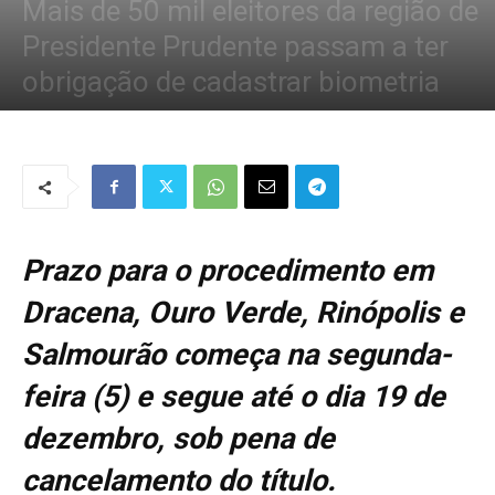
Mais de 50 mil eleitores da região de
Presidente Prudente passam a ter
obrigação de cadastrar biometria
Por
Redação Tribo
-
5 de novembro de 2018
1309
0
Prazo para o procedimento em
Dracena, Ouro Verde, Rinópolis e
Salmourão começa na segunda-
feira (5) e segue até o dia 19 de
dezembro, sob pena de
cancelamento do título.