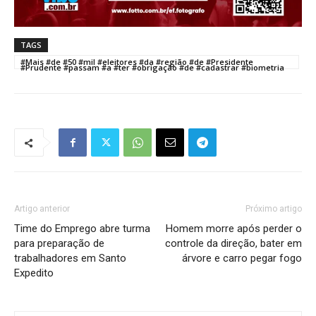
TAGS
#Mais #de #50 #mil #eleitores #da #região #de #Presidente
#Prudente #passam #a #ter #obrigação #de #cadastrar #biometria
Artigo anterior
Próximo artigo
Time do Emprego abre turma
Homem morre após perder o
para preparação de
controle da direção, bater em
trabalhadores em Santo
árvore e carro pegar fogo
Expedito