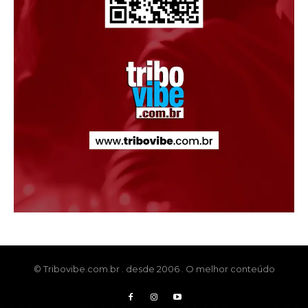
© Tribovibe.com.br . desde 2006 . O melhor conteúdo