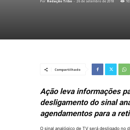
Por
Redação Tribo
-
26 de setembro de 2018
10
Compartilhado
Ação leva informações pa
desligamento do sinal ana
agendamentos para a retir
O sinal analógico de TV será desligado no 