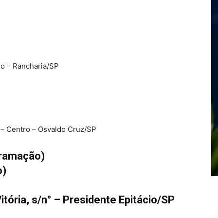
tro – Rancharia/SP
n° – Centro – Osvaldo Cruz/SP
gramação)
o)
itória, s/n° – Presidente Epitácio/SP