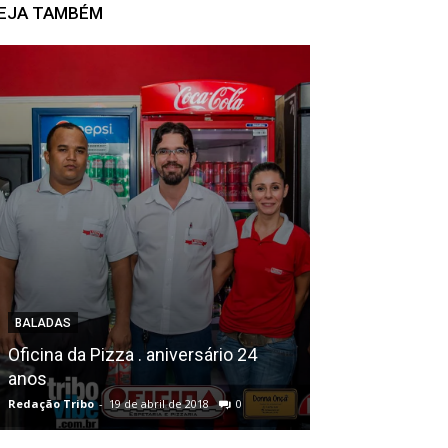
EJA TAMBÉM
BALADAS
BALADAS
Revista Mega M
Oficina da Pizza . aniversário 24
entrega do Pr
anos
neste sábado
Redação Tribo
-
19 de abril de 2018
0
Redação Tribo
-
25