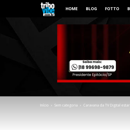
Tribo
HOME
BLOG
FOTTO
Vibe
Início
Sem categoria
Caravana da TV Digital estar