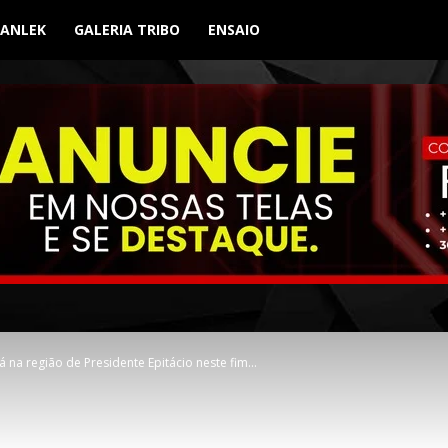
BANLEK
GALERIA TRIBO
ENSAIO
á na região de Presidente Epitácio neste fim...