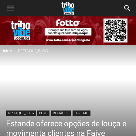
Início
DESTAQUE_BLOG
DESTAQUE_BLOG
BLOG
REGIÃO SP
TURÍSMO
Estande oferece opções de louça e
movimenta clientes na Faive