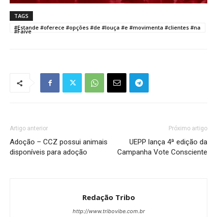
TAGS
#Estande #oferece #opções #de #louça #e #movimenta #clientes #na
#Faive
Artigo anterior
Próximo artigo
Adoção – CCZ possui animais
UEPP lança 4ª edição da
disponíveis para adoção
Campanha Vote Consciente
Redação Tribo
http://www.tribovibe.com.br