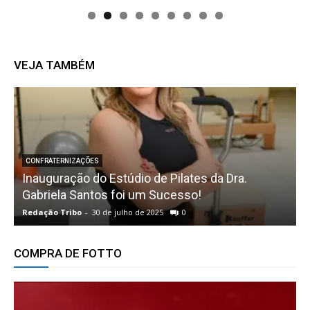
VEJA TAMBÉM
CONFRATERNIZAÇÕES
Inauguração do Estúdio de Pilates da Dra.
Gabriela Santos foi um Sucesso!
i
Redação Tribo
-
30 de julho de 2025
0
R
COMPRA DE FOTTO