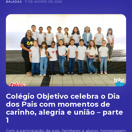
BALADAS
7 DE AGOSTO DE 2026
Colégio Objetivo celebra o Dia
dos Pais com momentos de
carinho, alegria e união – parte
1
Com a participação de pais, familiares e alunos, homenagem