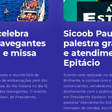
celebra
Sicoob Pau
Navegantes
palestra g
l e missa
e atendim
Epitácio
osto e reunirá fiéis de
Evento será realizado no d
o de embarcações pelo Rio
Brilhante, e contará com o espe
comerciantes, vendedores
 dos Navegantes. O evento
diretamente com o público
iani, de Presidente...
em Presidente Epitácio. No 
palestra “Atendimento Estr
treinador de vendas, escrito