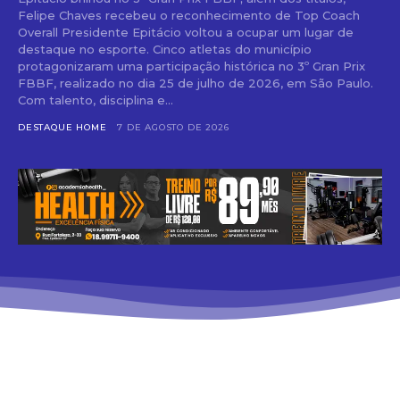
Felipe Chaves recebeu o reconhecimento de Top Coach
Overall Presidente Epitácio voltou a ocupar um lugar de
destaque no esporte. Cinco atletas do município
protagonizaram uma participação histórica no 3º Gran Prix
FBBF, realizado no dia 25 de julho de 2026, em São Paulo.
Com talento, disciplina e...
DESTAQUE HOME
7 DE AGOSTO DE 2026