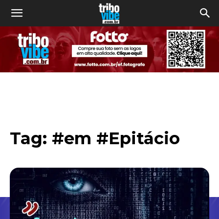
Tag:
#em #Epitácio