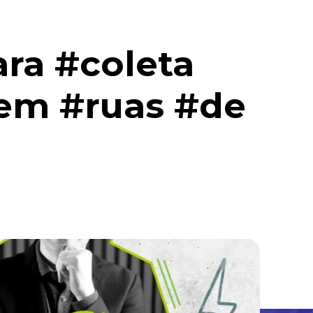
ra #coleta
#em #ruas #de