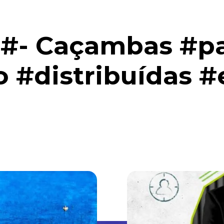
#- Caçambas #pa
o #distribuídas 