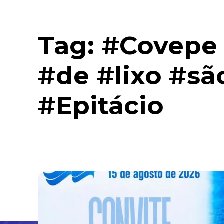
Tag:
#Covepe 
#de #lixo #sã
#Epitácio