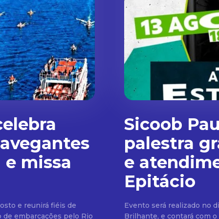
celebra
Sicoob Pau
Navegantes
palestra g
l e missa
e atendim
Epitácio
osto e reunirá fiéis de
Evento será realizado no d
o de embarcações pelo Rio
Brilhante, e contará com o espe