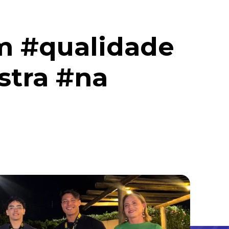
m #qualidade
stra #na