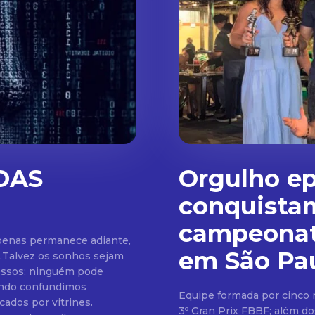
DAS
Orgulho ep
conquistam
campeonato
penas permanece adiante,
em São Pa
.Talvez os sonhos sejam
ossos; ninguém pode
ando confundimos
Equipe formada por cinco 
cados por vitrines.
3º Gran Prix FBBF; além d