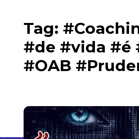
Tag:
#Coachin
#de #vida #é
#OAB #Prude