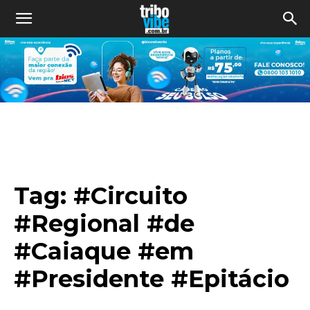
Tag:
#Circuito
#Regional #de
#Caiaque #em
#Presidente #Epitácio