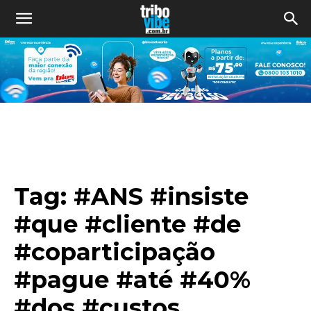
Tag:
#ANS #insiste
#que #cliente #de
#coparticipação
#pague #até #40%
#dos #custos