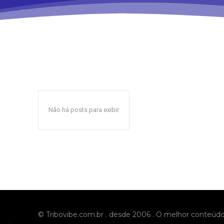
Não há posts para exibir
© Tribovibe.com.br . desde 2006 . O melhor conteúd