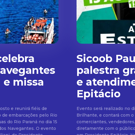
celebra
Sicoob Pau
Navegantes
palestra g
l e missa
e atendim
Epitácio
osto e reunirá fiéis de
Evento será realizado no d
o de embarcações pelo Rio
Brilhante, e contará com o espe
comerciantes, vendedores
 dos Navegantes. O evento
diretamente com o público