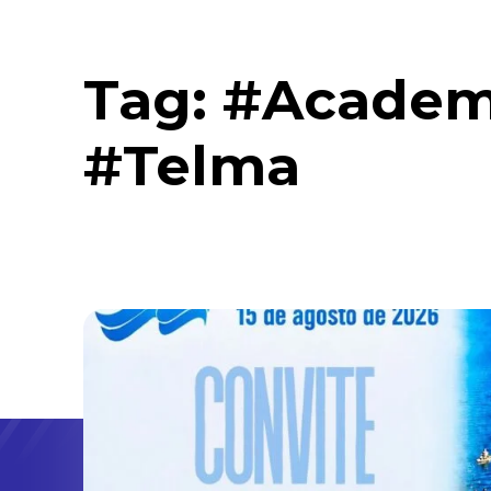
Tag:
#Academ
#Telma