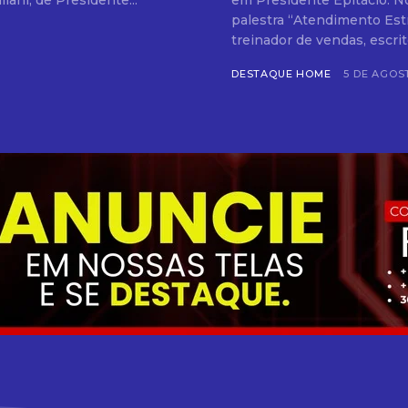
iani, de Presidente...
em Presidente Epitácio. No 
palestra “Atendimento Estr
treinador de vendas, escrito
DESTAQUE HOME
5 DE AGOS