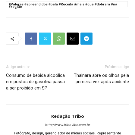
#Valores #apreendidos #pela #Receita #mais #que #dobram #na
#região
Artigo anterior
Próximo artigo
Consumo de bebida alcoólica
Thainara abre os olhos pela
em postos de gasolina passa
primeira vez após acidente
a ser proibido em SP
Redação Tribo
http://www.tribovibe.com.br
Fotógrafo, design, gerenciador de mídias sociais. Representante