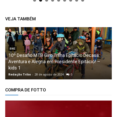
VEJA TAMBÉM
BIKE
10º Desafio MTB Giro Trilha Epitácio Decasa:
Aventura e Alegria em Presidente Epitácio! –
Q
kids 1
Redação Tribo
-
28 de agosto de 2024
0
R
COMPRA DE FOTTO