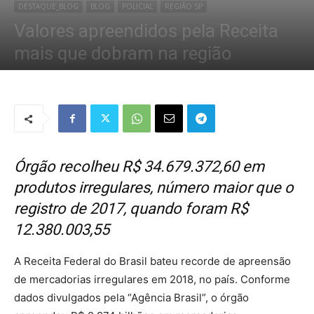
DESTAQUE_BLOG
BLOG
POLICIAL
REGIÃO SP
Valores apreendidos pela Receita
mais que dobram na região
Por
Redação Tribo
-
17 de janeiro de 2019
1323
0
Órgão recolheu R$ 34.679.372,60 em
produtos irregulares, número maior que o
registro de 2017, quando foram R$
12.380.003,55
A Receita Federal do Brasil bateu recorde de apreensão
de mercadorias irregulares em 2018, no país. Conforme
dados divulgados pela “Agência Brasil”, o órgão