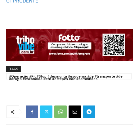
G1 PRUDENTE
TAGS
#Operação #Pit #Stop #desmonta #esquema #de #transporte #de
#droga #escondida #em #estepes #de #caminhões