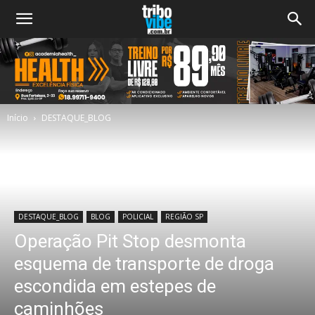
Início
DESTAQUE_BLOG
DESTAQUE_BLOG
BLOG
POLICIAL
REGIÃO SP
Operação Pit Stop desmonta
esquema de transporte de droga
escondida em estepes de
caminhões